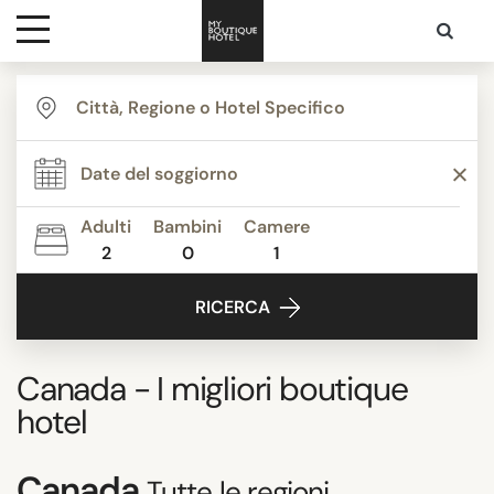
Destinazioni
Ispirazione
Adulti
Bambini
Camere
2
0
1
Contatti
RICERCA
Canada
- I migliori boutique
hotel
Canada
Tutte le regioni