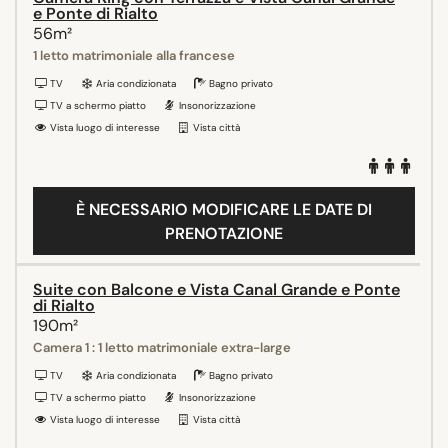
e Ponte di Rialto
56m²
1 letto matrimoniale alla francese
TV
Aria condizionata
Bagno privato
TV a schermo piatto
Insonorizzazione
Vista luogo di interesse
Vista città
È NECESSARIO MODIFICARE LE DATE DI
PRENOTAZIONE
Suite con Balcone e Vista Canal Grande e Ponte
di Rialto
190m²
Camera 1 : 1 letto matrimoniale extra-large
TV
Aria condizionata
Bagno privato
TV a schermo piatto
Insonorizzazione
Vista luogo di interesse
Vista città