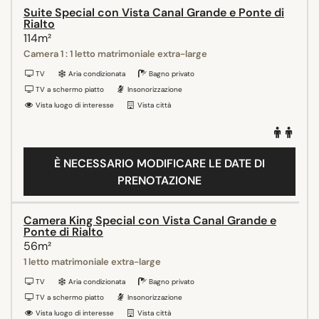
Suite Special con Vista Canal Grande e Ponte di
Rialto
114m²
Camera 1 : 1 letto matrimoniale extra-large
TV
Aria condizionata
Bagno privato
TV a schermo piatto
Insonorizzazione
Vista luogo di interesse
Vista città
È NECESSARIO MODIFICARE LE DATE DI
PRENOTAZIONE
Camera King Special con Vista Canal Grande e
Ponte di Rialto
56m²
1 letto matrimoniale extra-large
TV
Aria condizionata
Bagno privato
TV a schermo piatto
Insonorizzazione
Vista luogo di interesse
Vista città