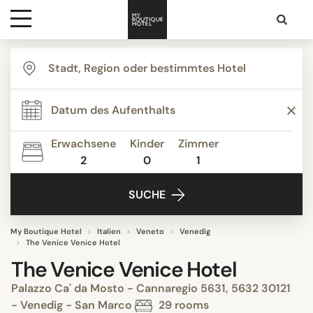
Ziele
Hotelarten
Erwachsene
Kinder
Zimmer
2
0
1
Kontakt
SUCHE
My Boutique Hotel
Italien
Veneto
Venedig
The Venice Venice Hotel
The Venice Venice Hotel
Palazzo Ca' da Mosto - Cannaregio 5631, 5632 30121
- Venedig - San Marco
29 rooms