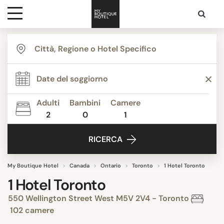
Destinazioni
Ispirazione
Adulti
Bambini
Camere
2
0
1
Contatti
RICERCA
My Boutique Hotel
Canada
Ontario
Toronto
1 Hotel Toronto
1 Hotel Toronto
550 Wellington Street West M5V 2V4 - Toronto
102 camere