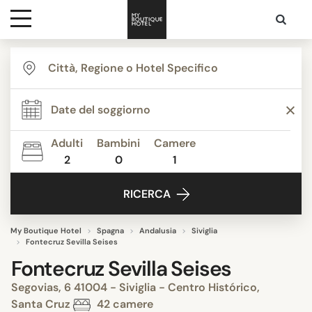
Destinazioni
Ispirazione
Adulti
Bambini
Camere
2
0
1
Contatti
RICERCA
My Boutique Hotel
Spagna
Andalusia
Siviglia
Fontecruz Sevilla Seises
Fontecruz Sevilla Seises
Segovias, 6 41004 - Siviglia - Centro Histórico,
Santa Cruz
42 camere