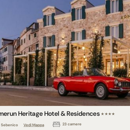
merun Heritage Hotel & Residences
★★★★
23 camere
Sebenico
Vedi Mappa