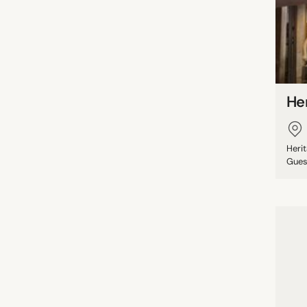
Her
Heri
Guest