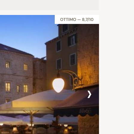
OTTIMO — 8,7/10
›