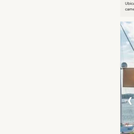
Ubic
camer
‹