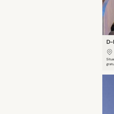
D-
Situa
gratu