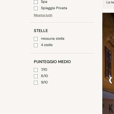
Spa
La ta
Spiaggia Privata
Mostra tutti
STELLE
nessuna stella
4 stelle
PUNTEGGIO MEDIO
7/10
‹
8/10
9/10