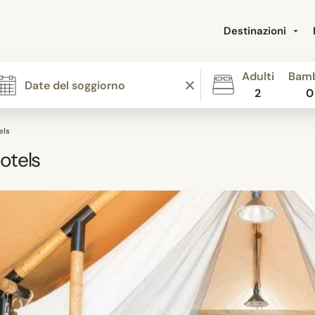
Destinazioni
Adulti
Bamb
2
0
els
otels