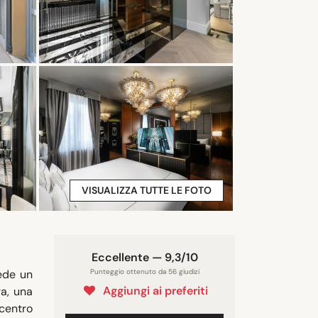
VISUALIZZA TUTTE LE FOTO
Eccellente — 9,3/10
ede un
Punteggio ottenuto da 56 giudizi
Aggiungi ai preferiti
ra, una
 centro