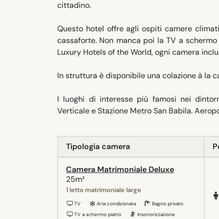
cittadino.
Questo hotel offre agli ospiti camere clima
cassaforte. Non manca poi la TV a schermo p
Luxury Hotels of the World, ogni camera incl
In struttura è disponibile una colazione à la c
I luoghi di interesse più famosi nei dinto
Verticale e Stazione Metro San Babila. Aeropor
Tipologia camera
P
Camera Matrimoniale Deluxe
25m²
1 letto matrimoniale large
TV
Aria condizionata
Bagno privato
TV a schermo piatto
Insonorizzazione