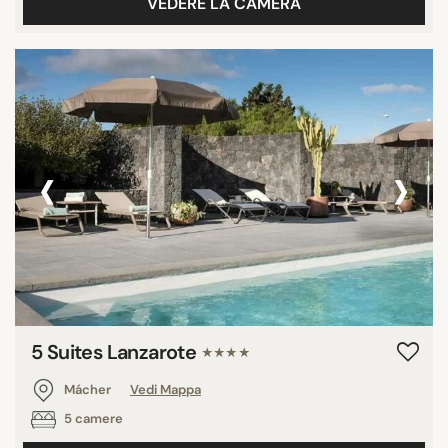
VEDERE LA CAMERA
‹
›
5 Suites Lanzarote
★★★★
Mácher
Vedi Mappa
5 camere