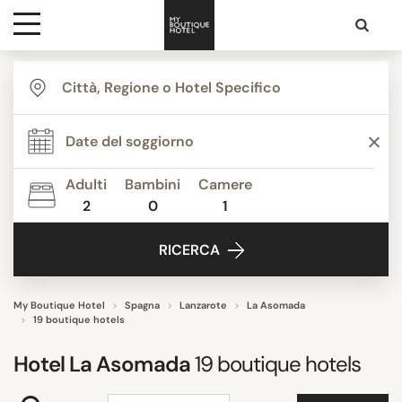
Destinazioni
THEMI
Ispirazione
Appartamenti
Bed & Breakfast
Adulti
Bambini
Camere
Boutique Hotels
2
0
1
Contatti
Casa vacanze
RICERCA
Resort
Resort per famiglie
Mostra tutti
My Boutique Hotel
Spagna
Lanzarote
La Asomada
19 boutique hotels
Hotel
La Asomada
19
boutique hotels
STILE STRUTTURA
Adulti