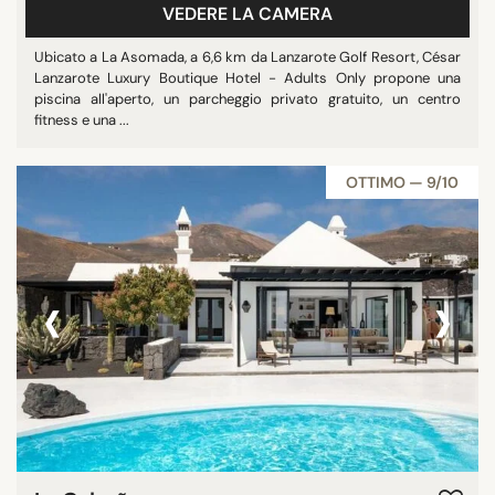
VEDERE LA CAMERA
Mostra tutti
Ubicato a La Asomada, a 6,6 km da Lanzarote Golf Resort, César
Lanzarote Luxury Boutique Hotel - Adults Only propone una
piscina all'aperto, un parcheggio privato gratuito, un centro
STELLE
fitness e una ...
nessuna stella
4 stelle
OTTIMO — 9/10
5 stelle
‹
›
PUNTEGGIO MEDIO
8/10
9/10
RICERCA