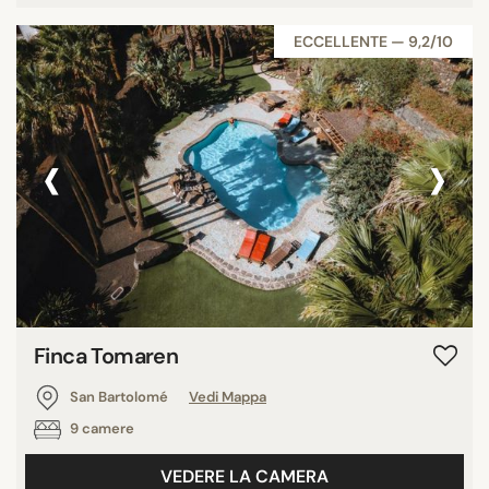
ECCELLENTE — 9,2/10
‹
›
Finca Tomaren
San Bartolomé
Vedi Mappa
9 camere
VEDERE LA CAMERA