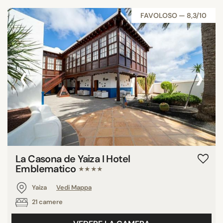
FAVOLOSO — 8,3/10
‹
›
La Casona de Yaiza I Hotel
Emblematico
★★★★
Yaiza
Vedi Mappa
21 camere