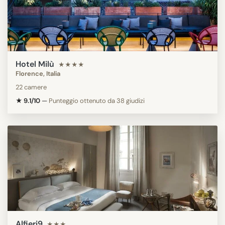
Hotel Milù
★★★★
Florence, Italia
22 camere
★ 9.1/10
—
Punteggio ottenuto da 38 giudizi
Alfieri9
★★★