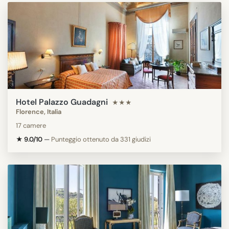
Hotel Palazzo Guadagni
★★★
Florence, Italia
17 camere
★ 9.0/10
—
Punteggio ottenuto da 331 giudizi