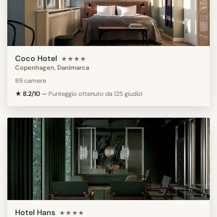
Coco Hotel
★★★★
Copenhagen, Danimarca
89 camere
★ 8.2/10
—
Punteggio ottenuto da 125 giudizi
Hotel Hans
★★★★