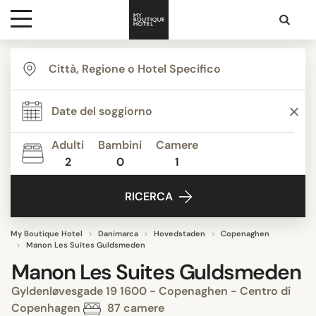
Destinazioni
Ispirazione
Adulti
Bambini
Camere
2
0
1
Contatti
RICERCA
My Boutique Hotel
Danimarca
Hovedstaden
Copenaghen
Manon Les Suites Guldsmeden
Manon Les Suites Guldsmeden
Gyldenløvesgade 19 1600 - Copenaghen - Centro di
Copenhagen
87 camere