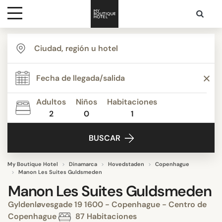
Destinos
Inspiración
Adultos
Niños
Habitaciones
2
0
1
Contacto
BUSCAR
My Boutique Hotel
Dinamarca
Hovedstaden
Copenhague
Manon Les Suites Guldsmeden
Manon Les Suites Guldsmeden
Gyldenløvesgade 19 1600 - Copenhague - Centro de
Copenhague
87 Habitaciones