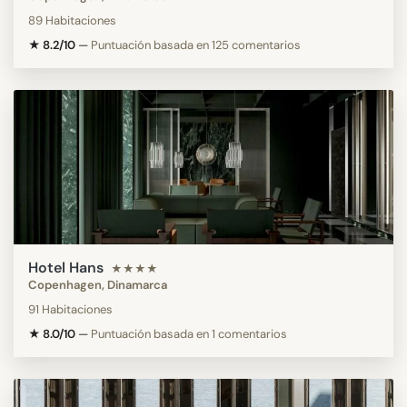
89 Habitaciones
★ 8.2/10
—
Puntuación basada en 125 comentarios
Hotel Hans
★★★★
Copenhagen, Dinamarca
91 Habitaciones
★ 8.0/10
—
Puntuación basada en 1 comentarios