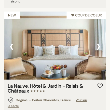
maison ...
NEW
♥︎ COUP DE COEUR
‹
›
La Nauve, Hôtel & Jardin - Relais &
Châteaux
★★★★★
Cognac — Poitou Charentes, France
Voir sur
la carte