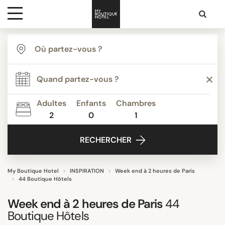
Destinations
TYPE
Inspiration
Agritourisme
Appartements
Adultes
Enfants
Chambres
Auberges de Jeunesse
2
0
1
Media
Bed & Breakfast
RECHERCHER
Boutique Hotels de Luxe
Contact
Boutique Hôtels
Classique
My Boutique Hotel
INSPIRATION
Week end à 2 heures de Paris
44 Boutique Hôtels
Tout afficher
Week end à 2 heures de Paris
44
Boutique Hôtels
THÈME