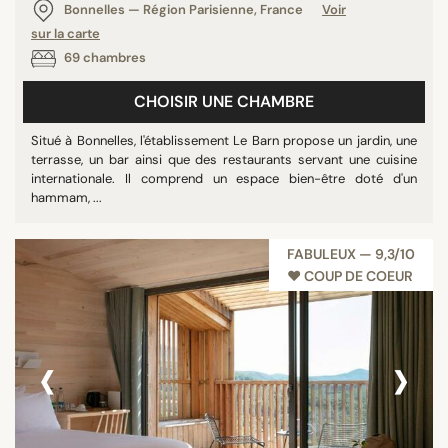
Bonnelles — Région Parisienne, France
Voir
Restaurant
sur la carte
Salle de réunion
69 chambres
Tout afficher
CHOISIR UNE CHAMBRE
Situé à Bonnelles, l'établissement Le Barn propose un jardin, une
ÉTOILES
terrasse, un bar ainsi que des restaurants servant une cuisine
internationale. Il comprend un espace bien-être doté d'un
Non classé
hammam, ...
3 étoiles
4 étoiles
FABULEUX — 9,3/10
5 étoiles
♥︎ COUP DE COEUR
‹
›
NOTE
8/10
9/10
10/10