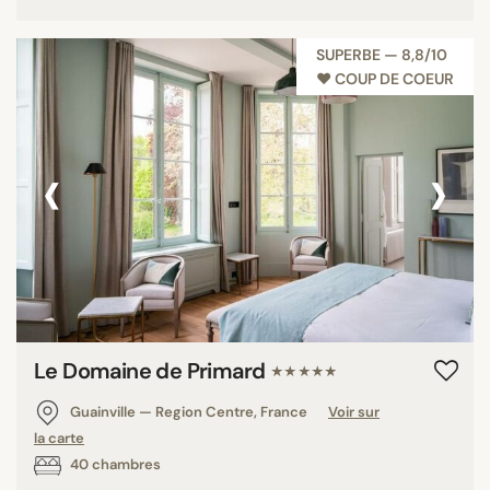
SUPERBE — 8,8/10
♥︎ COUP DE COEUR
‹
›
Le Domaine de Primard
★★★★★
Guainville — Region Centre, France
Voir sur
la carte
40 chambres