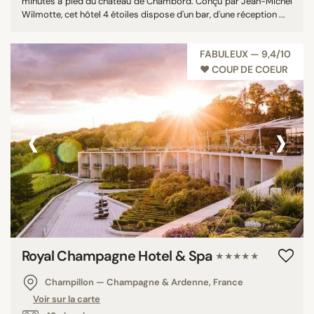
minutes à pied du château de Chambord. Conçu par Jean-Michel
Wilmotte, cet hôtel 4 étoiles dispose d'un bar, d'une réception ...
FABULEUX — 9,4/10
♥︎ COUP DE COEUR
‹
›
Royal Champagne Hotel & Spa
★★★★★
Champillon — Champagne & Ardenne, France
Voir sur la carte