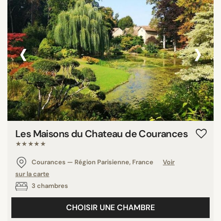
‹
›
Les Maisons du Chateau de Courances
★★★★★
Courances — Région Parisienne, France
Voir
sur la carte
3 chambres
CHOISIR UNE CHAMBRE