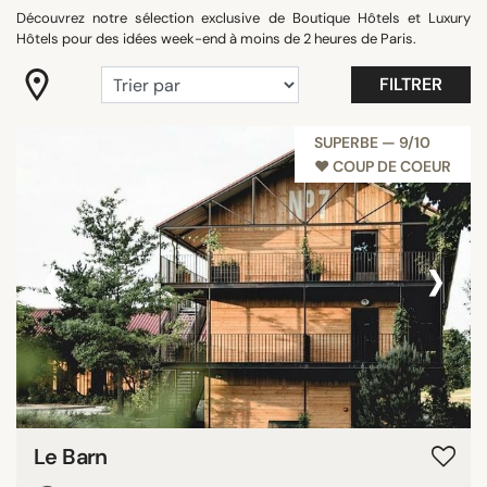
Découvrez notre sélection exclusive de Boutique Hôtels et Luxury
"Coup de Coeur"
Hôtels pour des idées week-end à moins de 2 heures de Paris.
Belle vue
FILTRER
Bord de Mer
Campagne
SUPERBE — 9/10
Confidentiel
♥︎ COUP DE COEUR
Gastronomie
Maison&Objet
‹
›
Tout afficher
ÉQUIPEMENTS
Balcon
Chambres familiales
Jardin/terrasse
Piscine
Le Barn
Piscines panoramiques