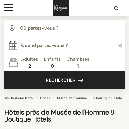
Destinations
TYPE
Inspiration
Bed & Breakfast
Boutique Hotels de Luxe
Adultes
Enfants
Chambres
Boutique Hôtels
2
0
1
Media
Hotels de Luxe & Palaces
RECHERCHER
Hôtels Business
Contact
Lifestyle hotels
Tout afficher
My Boutique Hotel
France
Musée de l'Homme
8 Boutique Hôtels
Hôtels près de
Musée de l'Homme
8
Boutique Hôtels
THÈME
"Coup de Coeur"