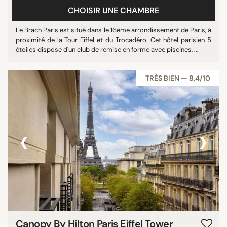
CHOISIR UNE CHAMBRE
Tout afficher
Le Brach Paris est situé dans le 16ème arrondissement de Paris, à
proximité de la Tour Eiffel et du Trocadéro. Cet hôtel parisien 5
ÉTOILES
étoiles dispose d'un club de remise en forme avec piscines, ...
Non classé
TRÈS BIEN — 8,4/10
3 étoiles
4 étoiles
5 étoiles
‹
›
NOTE
7/10
8/10
9/10
Canopy By Hilton Paris Eiffel Tower