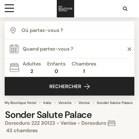
Destinations
Inspiration
Adultes
Enfants
Chambres
2
0
1
Media
RECHERCHER
Contact
My Boutique Hotel
Italie
Venetie
Venise
Sonder Salute Palace
Sonder Salute Palace
Dorsoduro 222 30123 - Venise - Dorsoduro
43 chambres