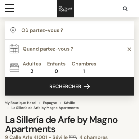
Destinations
Inspiration
Adultes
Enfants
Chambres
2
0
1
Media
RECHERCHER
Contact
My Boutique Hotel
Espagne
Séville
La Sillería de Arfe by Magno Apartments
La Sillería de Arfe by Magno
Apartments
9 Calle Arfe 41001 - Séville
4 chambres