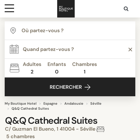
Destinations
Inspiration
Adultes
Enfants
Chambres
2
0
1
Media
RECHERCHER
Contact
My Boutique Hotel
Espagne
Andalousie
Séville
Q&Q Cathedral Suites
Q&Q Cathedral Suites
C/ Guzman El Bueno, 1 41004 - Séville
5 chambres