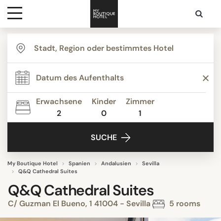
Ziele
Hotelarten
Erwachsene
Kinder
Zimmer
2
0
1
Kontakt
SUCHE
My Boutique Hotel
Spanien
Andalusien
Sevilla
Q&Q Cathedral Suites
Q&Q Cathedral Suites
C/ Guzman El Bueno, 1 41004 - Sevilla
5 rooms