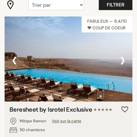
FILTRER
Tout afficher
FABULEUX — 9,4/10
♥︎ COUP DE COEUR
RECHERCHER
‹
›
Beresheet by Isrotel Exclusive
★★★★★
Mitzpe Ramon
Voir sur la carte
110 chambres