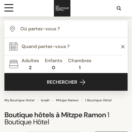
Destinations
THÈME
Inspiration
"Coup de Coeur"
Belle vue
Adultes
Enfants
Chambres
Hôtels incroyables
2
0
1
Media
Slow travel
RECHERCHER
Tout afficher
Contact
My Boutique Hotel
Israël
Mitzpe Ramon
1 Boutique Hôtel
ÉQUIPEMENTS
Boutique hôtels à
Mitzpe Ramon
1
Piscine
Boutique Hôtel
Restaurant
Salle de sport