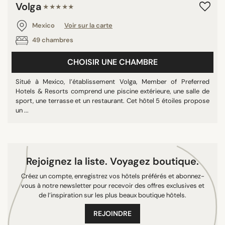
Volga
★★★★★
Centre Historique
Condesa
Mexico
Voir sur la carte
Cuauhtémoc
49 chambres
Mexico Stad
CHOISIR UNE CHAMBRE
Polanco
Roma
Situé à Mexico, l’établissement Volga, Member of Preferred
Hotels & Resorts comprend une piscine extérieure, une salle de
sport, une terrasse et un restaurant. Cet hôtel 5 étoiles propose
un ...
RECHERCHER
Rejoignez la liste. Voyagez boutique.
Créez un compte, enregistrez vos hôtels préférés et abonnez-
vous à notre newsletter pour recevoir des offres exclusives et
de l’inspiration sur les plus beaux boutique hôtels.
REJOINDRE