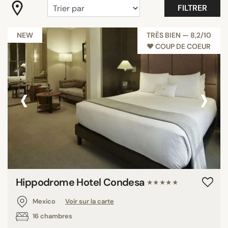
FILTRER
"Coup de Coeur"
Belle vue
NEW
TRÈS BIEN — 8,2/10
Bohème
♥︎ COUP DE COEUR
Romantique
Tout afficher
‹
›
ÉQUIPEMENTS
Balcon
Chambres familiales
Jardin/terrasse
Piscine
Hippodrome Hotel Condesa
Restaurant
★★★★★
Rooftop
Mexico
Voir sur la carte
Salle de réunion
16 chambres
Tout afficher