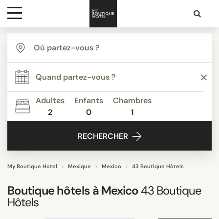
Destinations
TYPE
Inspiration
Bed & Breakfast
Boutique Hotels de Luxe
Adultes
Enfants
Chambres
Boutique Hôtels
2
0
1
Media
Budget Hotels
RECHERCHER
Classique
Contact
Demeures d’Exception
Hôtels Business
My Boutique Hotel
Mexique
Mexico
43 Boutique Hôtels
Tout afficher
Boutique hôtels à
Mexico
43
Boutique
Hôtels
THÈME