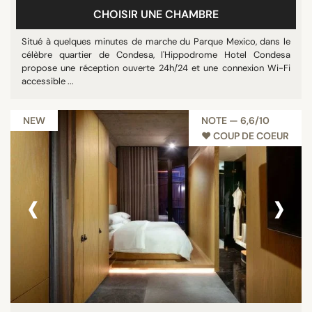
CHOISIR UNE CHAMBRE
Situé à quelques minutes de marche du Parque Mexico, dans le
ÉTOILES
célèbre quartier de Condesa, l'Hippodrome Hotel Condesa
propose une réception ouverte 24h/24 et une connexion Wi-Fi
Non classé
accessible ...
4 étoiles
5 étoiles
NEW
NOTE — 6,6/10
♥︎ COUP DE COEUR
NOTE
‹
›
7/10
8/10
9/10
10/10
QUARTIER