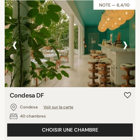
NOTE — 6,4/10
‹
›
Condesa DF
Condesa
Voir sur la carte
40 chambres
CHOISIR UNE CHAMBRE