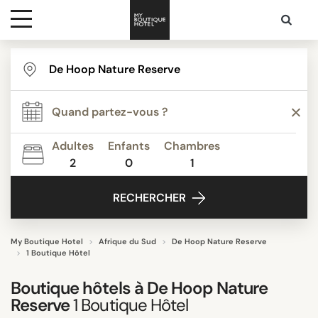
Destinations
THÈME
Inspiration
Belle vue
Bord de Mer
Adultes
Enfants
Chambres
Slow travel
2
0
1
Media
RECHERCHER
Contact
RECHERCHER
My Boutique Hotel
Afrique du Sud
De Hoop Nature Reserve
1 Boutique Hôtel
Boutique hôtels à
De Hoop Nature
Reserve
1
Boutique Hôtel