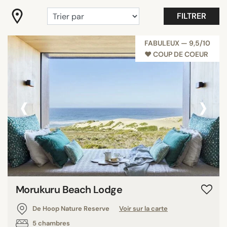
FILTRER
FABULEUX — 9,5/10
♥︎ COUP DE COEUR
‹
›
Morukuru Beach Lodge
De Hoop Nature Reserve
Voir sur la carte
5 chambres