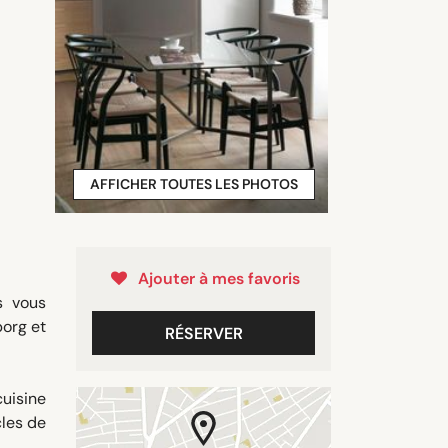
AFFICHER TOUTES LES PHOTOS
Ajouter à mes favoris
s vous
borg et
RÉSERVER
cuisine
cles de