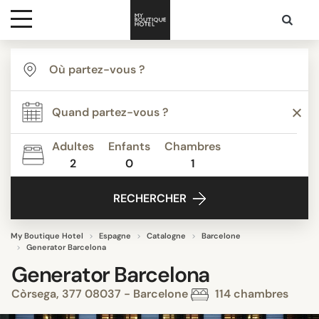
Destinations
Inspiration
Adultes
Enfants
Chambres
2
0
1
Media
RECHERCHER
Contact
My Boutique Hotel
Espagne
Catalogne
Barcelone
Generator Barcelona
Generator Barcelona
Còrsega, 377 08037 - Barcelone
114 chambres