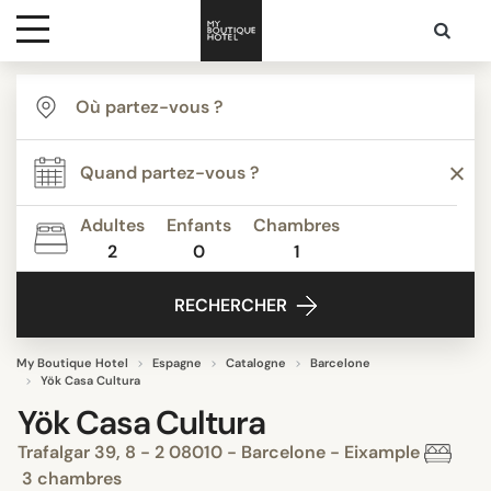
Destinations
Inspiration
Adultes
Enfants
Chambres
2
0
1
Media
RECHERCHER
Contact
My Boutique Hotel
Espagne
Catalogne
Barcelone
Yök Casa Cultura
Yök Casa Cultura
Trafalgar 39, 8 - 2 08010 - Barcelone - Eixample
3 chambres