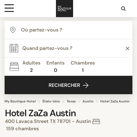
Destinations
Inspiration
Adultes
Enfants
Chambres
2
0
1
Media
RECHERCHER
Contact
My Boutique Hotel
États-Unis
Texas
Austin
Hotel ZaZa Austin
Hotel ZaZa Austin
400 Lavaca Street TX 78701 - Austin
159 chambres