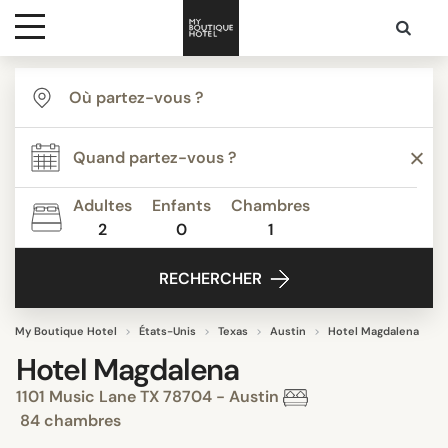
Destinations
Inspiration
Adultes
Enfants
Chambres
2
0
1
Media
RECHERCHER
Contact
My Boutique Hotel
États-Unis
Texas
Austin
Hotel Magdalena
Hotel Magdalena
1101 Music Lane TX 78704 - Austin
84 chambres