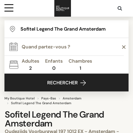
Destinations
Inspiration
Adultes
Enfants
Chambres
2
0
1
Media
RECHERCHER
Contact
My Boutique Hotel
Pays-Bas
Amsterdam
Sofitel Legend The Grand Amsterdam
Sofitel Legend The Grand
Amsterdam
Oudezijds Voorburgwal 197 1012 EX - Amsterdam -