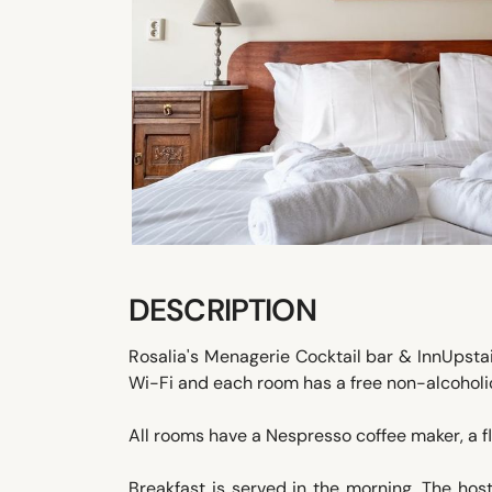
DESCRIPTION
Rosalia's Menagerie Cocktail bar & InnUpstai
Wi-Fi and each room has a free non-alcoholic
All rooms have a Nespresso coffee maker, a f
Breakfast is served in the morning. The hos