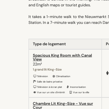
and English maps or tourist guides.
It takes a 1-minute walk to the Nieuwmarkt
Station. In a 7-minute walk you can reach Da
Type de logement
P
Spacious King Room with Canal
View
22m²
1 grand lit King-Size
Télévision
Climatisation
Salle de bains privative
Télévision à écran plat
Insonorisation
Vue sur un site d'intérêt
Vue sur la ville
Chambre Lit King-Size - Vue sur
Cour