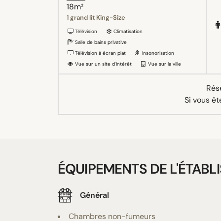
18m²
1 grand lit King-Size
Télévision
Climatisation
Salle de bains privative
Télévision à écran plat
Insonorisation
Vue sur un site d'intérêt
Vue sur la ville
Rése
Si vous êt
ÉQUIPEMENTS DE L'ÉTABL
Général
Chambres non-fumeurs