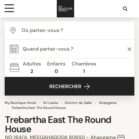
Destinations
Inspiration
Adultes
Enfants
Chambres
2
0
1
Media
RECHERCHER
Contact
My Boutique Hotel
Sri Lanka
District de Galle
Ahangama
Trebartha East The Round House
Trebartha East The Round
House
NO.164/A, MEEGAHAGODA 80650 - Ahangama