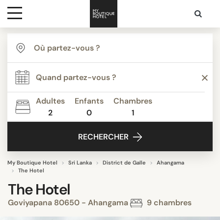
Destinations
Inspiration
Adultes
Enfants
Chambres
2
0
1
Media
RECHERCHER
Contact
My Boutique Hotel
Sri Lanka
District de Galle
Ahangama
The Hotel
The Hotel
Goviyapana 80650 - Ahangama
9 chambres