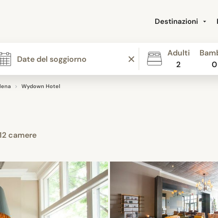
Destinazioni
Adulti
Bamb
2
0
lena
Wydown Hotel
12 camere