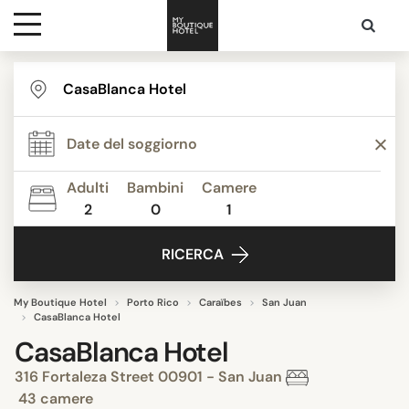
Destinazioni
Ispirazione
Adulti
Bambini
Camere
2
0
1
Contatti
RICERCA
My Boutique Hotel
Porto Rico
Caraïbes
San Juan
CasaBlanca Hotel
CasaBlanca Hotel
316 Fortaleza Street 00901 - San Juan
43 camere