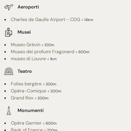
Aeroporti
Charles de Gaulle Airport - CDG
< 14km
Musei
Museo Grévin
< 100m
Museo dei profumi Fragonard
< 600m
museo di Louvre
< 1km
Teatro
Folies bergère
< 200m
Opéra-Comique
< 300m
Grand Rex
< 300m
Monumenti
Opéra Garnier
< 600m
Bank of France
< 700m