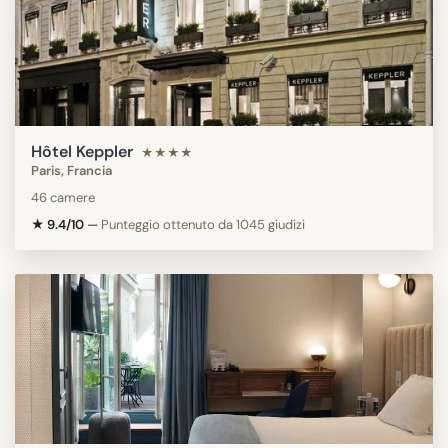
Hôtel Keppler
★★★★
Paris, Francia
46 camere
★ 9.4/10
—
Punteggio ottenuto da 1045 giudizi