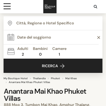
Destinazioni
Ispirazione
Adulti
Bambini
Camere
2
0
1
Contatti
RICERCA
My Boutique Hotel
Thailandia
Phuket
Mai Khao
Anantara Mai Khao Phuket Villas
Anantara Mai Khao Phuket
Villas
888 Moo 3, Tumbon Mai Khao, Amphur Thalang,