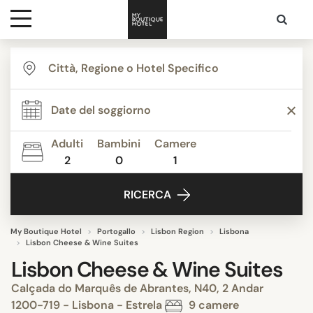
Destinazioni
Ispirazione
Adulti
Bambini
Camere
2
0
1
Contatti
RICERCA
My Boutique Hotel
Portogallo
Lisbon Region
Lisbona
Lisbon Cheese & Wine Suites
Lisbon Cheese & Wine Suites
Calçada do Marquês de Abrantes, N40, 2 Andar
1200-719 - Lisbona - Estrela
9 camere