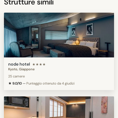
Strutture simili
node hotel
★★★★
Kyoto, Giappone
25 camere
★ 9.0/10
—
Punteggio ottenuto da 4 giudizi