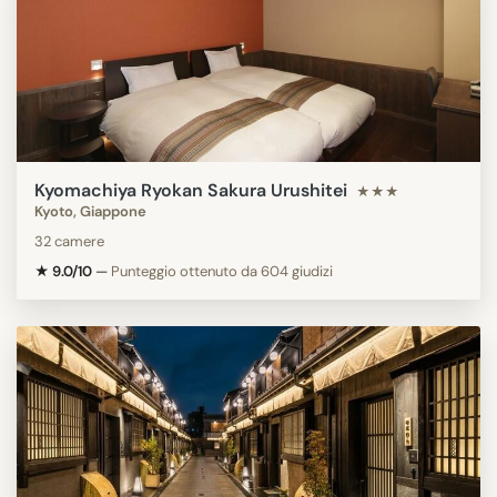
Kyomachiya Ryokan Sakura Urushitei
★★★
Kyoto, Giappone
32 camere
★ 9.0/10
—
Punteggio ottenuto da 604 giudizi