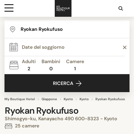
Destinazioni
Ispirazione
Adulti
Bambini
Camere
2
0
1
Contatti
RICERCA
My Boutique Hotel
Giappone
Kyoto
Kyoto
Ryokan Ryokufuso
Ryokan Ryokufuso
Shimogyo-ku, Kanayacho 490 600-8323 - Kyoto
25 camere