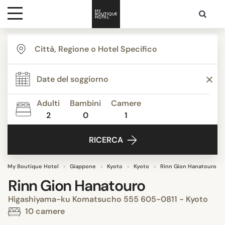
Destinazioni
Ispirazione
Adulti
Bambini
Camere
2
0
1
Contatti
RICERCA
My Boutique Hotel
Giappone
Kyoto
Kyoto
Rinn Gion Hanatouro
Rinn Gion Hanatouro
Higashiyama-ku Komatsucho 555 605-0811 - Kyoto
10 camere