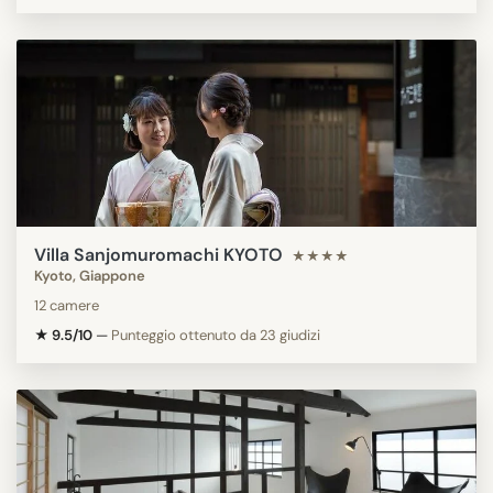
Villa Sanjomuromachi KYOTO
★★★★
Kyoto, Giappone
12 camere
★ 9.5/10
—
Punteggio ottenuto da 23 giudizi