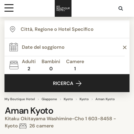
Destinazioni
Ispirazione
Adulti
Bambini
Camere
2
0
1
Contatti
RICERCA
My Boutique Hotel
Giappone
Kyoto
Kyoto
Aman Kyoto
Aman Kyoto
Kitaku Okitayama Washimine-Cho 1 603-8458 -
Kyoto
26 camere