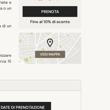
nata e
za o un
PRENOTA
Fino al 10% di sconto
a di un
VEDI MAPPA
nizzare
irca 15
 DATE DI PRENOTAZIONE