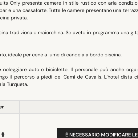
lts Only presenta camere in stile rustico con aria condizio
bar e una cassaforte. Tutte le camere presentano una terraz
cina privata.
ucina tradizionale maiorchina. Se avete in programma una git
ato, ideale per cene a lume di candela a bordo piscina.
e noleggiare auto o biciclette. Il personale può anche orga
ngo il percorso a piedi del Camí de Cavalls. L’hotel dista c
ala Turqueta.
er
È NECESSARIO MODIFICARE LE