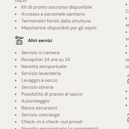
ospiti
Kit di pronto soccorso disponibile
C
Accesso a personale sanitario
Termometri forniti dalla struttura
s
Mascherine disponibili per gli ospiti
s
Altri servizi
Servizio in camera
Reception 24 ore su 24
s
Navetta aeroportuale
s
Servizio lavanderia
Lavaggio a secco
Servizio stireria
Possibilità di pranzo al sacco
Autonoleggio
Banco escursioni
Servizio concierge
Check-in e check-out privati
Navetta aeroportuale (a pagamento)