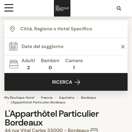
Destinazioni
Ispirazione
Adulti
Bambini
Camere
2
0
1
Contatti
RICERCA
My Boutique Hotel
Francia
Aquitaine
Bordeaux
L'Apparthôtel Particulier Bordeaux
L'Apparthôtel Particulier
Bordeaux
44 rue Vital Carles 33000 - Bordeaux