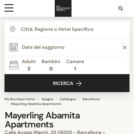
Destinazioni
Ispirazione
Adulti
Bambini
Camere
2
0
1
Contatti
RICERCA
My Boutique Hotel
Spagna
Catalogna
Barcellona
Mayerling Abamita Apartments
Mayerling Abamita
Apartments
Calle Ausias March, 25 08010 - Barcellona -