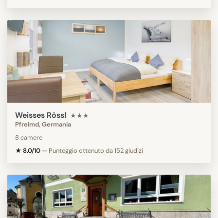
Weisses Rössl
★★★
Pfreimd, Germania
8 camere
★ 8.0/10
—
Punteggio ottenuto da 152 giudizi