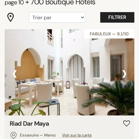
+ 700
Boutique Hôtels
page 10
"Coup de Coeur"
Adultes
FILTRER
Belle vue
Best Athens 2025
FABULEUX — 9,1/10
Best Hotels Mallorca 2025
Best Hotels Sicily 2025
Best Hotels Tuscany
‹
›
Tout afficher
ÉQUIPEMENTS
Balcon
Chambres familiales
Jardin/terrasse
Riad Dar Maya
Piscine
Essaouira — Maroc
Voir sur la carte
Piscine privée