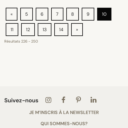
«
5
6
7
8
9
10
11
12
13
14
»
Résultats
226
-
250
Suivez-nous
JE M’INSCRIS À LA NEWSLETTER
QUI SOMMES-NOUS?