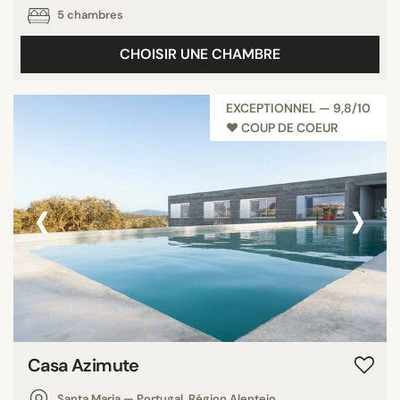
5 chambres
Piscines panoramiques
Plage privée
CHOISIR UNE CHAMBRE
Tout afficher
EXCEPTIONNEL — 9,8/10
♥︎ COUP DE COEUR
ÉTOILES
Non classé
‹
›
1 étoile
2 étoiles
3 étoiles
4 étoiles
5 étoiles
Casa Azimute
NOTE
7/10
Santa Maria — Portugal, Région Alentejo,