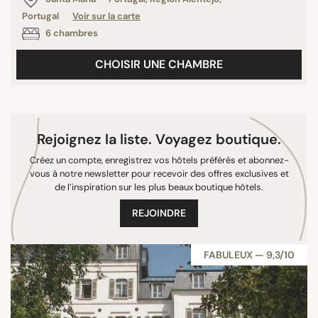
8/10
Portugal
Voir sur la carte
6 chambres
9/10
10/10
CHOISIR UNE CHAMBRE
PAYS
France
Rejoignez la liste. Voyagez boutique.
Grèce
Créez un compte, enregistrez vos hôtels préférés et abonnez-
vous à notre newsletter pour recevoir des offres exclusives et
Sri Lanka
de l’inspiration sur les plus beaux boutique hôtels.
Belgique
REJOINDRE
Mexique
Italie
Espagne
FABULEUX — 9,3/10
Portugal
Allemagne
Royaume-Uni