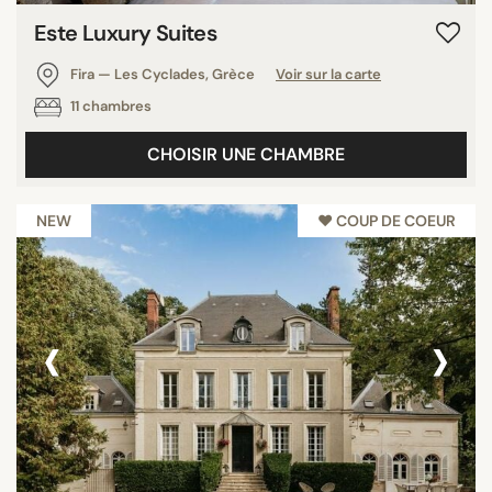
Este Luxury Suites
Fira — Les Cyclades, Grèce
Voir sur la carte
11 chambres
CHOISIR UNE CHAMBRE
NEW
♥︎ COUP DE COEUR
‹
›