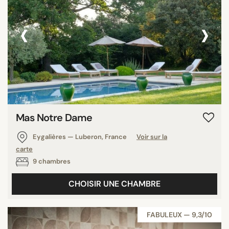
Émirats Arabes Unis
‹
›
Croatie
Tunisie
Brésil
Turquie
Martinique
Suisse
Île Maurice
Mas Notre Dame
Autriche
Eygalières — Luberon, France
Voir sur la
Finlande
carte
Viêt Nam
9 chambres
Islande
Israël
CHOISIR UNE CHAMBRE
Pologne
Japon
FABULEUX — 9,3/10
Kenya