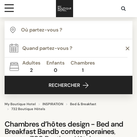
Destinations
TYPE
Inspiration
Agritourisme
Appartements
Adultes
Enfants
Chambres
Auberges de Jeunesse
2
0
1
Media
Bed & Breakfast
RECHERCHER
Boutique Hotels de Luxe
Contact
Boutique Hôtels
Budget Hotels
My Boutique Hotel
INSPIRATION
Bed & Breakfast
732 Boutique Hôtels
Tout afficher
Chambres d’hôtes
design - Bed and
Breakfast Bandb contemporaines
,
THÈME