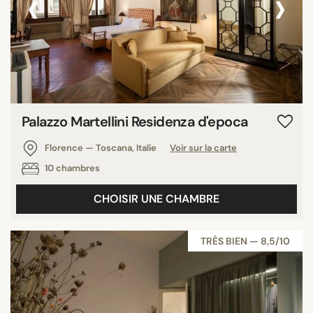
‹
›
Palazzo Martellini Residenza d'epoca
Florence — Toscana, Italie
Voir sur la carte
10 chambres
CHOISIR UNE CHAMBRE
TRÈS BIEN — 8,5/10