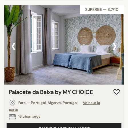
SUPERBE — 8,7/10
‹
›
Palacete da Baixa by MY CHOICE
Faro — Portugal, Algarve, Portugal
Voir sur la
carte
16 chambres