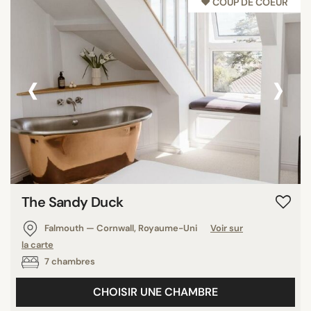
♥︎ COUP DE COEUR
‹
›
The Sandy Duck
Falmouth — Cornwall, Royaume-Uni
Voir sur
la carte
7 chambres
CHOISIR UNE CHAMBRE