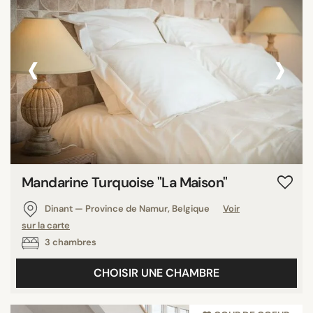
République dominicaine
Uruguay
‹
›
Australie
Inde
Bahamas
Roumanie
Guadeloupe
Panama
Chine
Mandarine Turquoise "La Maison"
Costa Rica
Dinant — Province de Namur, Belgique
Voir
Canada
sur la carte
3 chambres
CHOISIR UNE CHAMBRE
RECHERCHER