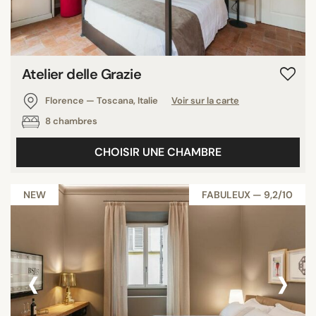
Atelier delle Grazie
Florence — Toscana, Italie
Voir sur la carte
8 chambres
CHOISIR UNE CHAMBRE
NEW
FABULEUX — 9,2/10
‹
›