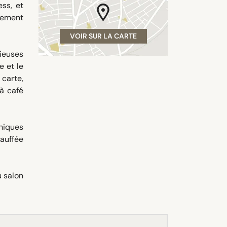
ess, et
ssement
VOIR SUR LA CARTE
cieuses
e et le
 carte,
 à café
niques
auffée
u salon