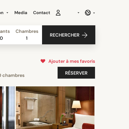
ion
Media
Contact
ants
Chambres
RECHERCHER
0
1
Ajouter à mes favoris
RÉSERVER
 chambres