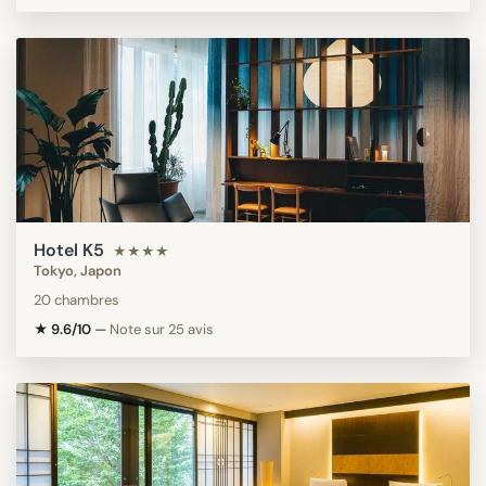
Hotel K5
★★★★
Tokyo, Japon
20 chambres
★ 9.6/10
—
Note sur 25 avis