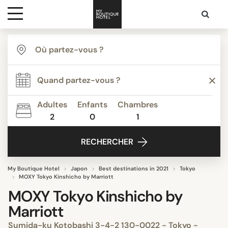
Destinations
Inspiration
Adultes
Enfants
Chambres
2
0
1
Media
RECHERCHER
Contact
My Boutique Hotel
Japon
Best destinations in 2021
Tokyo
MOXY Tokyo Kinshicho by Marriott
MOXY Tokyo Kinshicho by
Marriott
Sumida-ku Kotobashi 3-4-2 130-0022 - Tokyo -