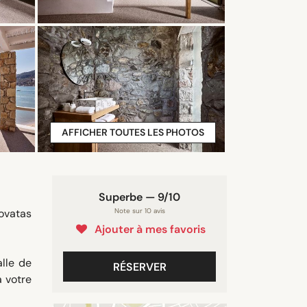
AFFICHER TOUTES LES PHOTOS
Superbe — 9/10
rovatas
Note sur 10 avis
Ajouter à mes favoris
alle de
RÉSERVER
à votre