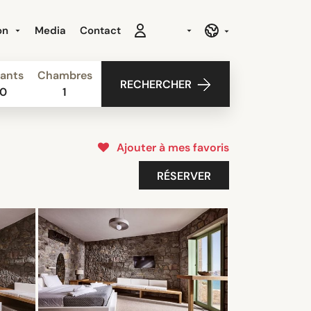
ion
Media
Contact
ants
Chambres
RECHERCHER
0
1
Ajouter à mes favoris
RÉSERVER