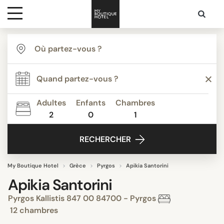
Destinations
Inspiration
Adultes
Enfants
Chambres
2
0
1
Media
RECHERCHER
Contact
My Boutique Hotel
Grèce
Pyrgos
Apikia Santorini
Apikia Santorini
Pyrgos Kallistis 847 00 84700 - Pyrgos
12 chambres