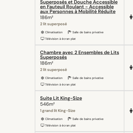
Superposés et Douche Accessible
en Fauteuil Roulant - Accessible
aux Personnes à Mobilité Réduite
186m²
2 lit superposé
Climatisation
Salle de bains privative
Télévision à écran plat
Chambre avec 2 Ensembles de Lits
Superposés
186m²
2 lit superposé
Climatisation
Salle de bains privative
Télévision à écran plat
Suite Lit King-Size
546m²
1 grand lit King-Size
Climatisation
Salle de bains privative
Télévision à écran plat