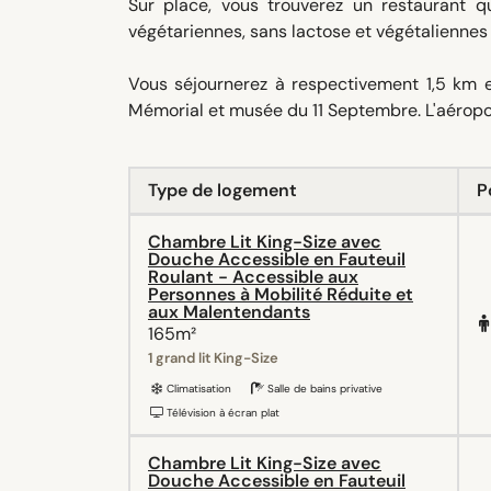
Sur place, vous trouverez un restaurant q
végétariennes, sans lactose et végétalienne
Vous séjournerez à respectivement 1,5 km e
Mémorial et musée du 11 Septembre. L'aéropor
Type de logement
P
Chambre Lit King-Size avec
Douche Accessible en Fauteuil
Roulant - Accessible aux
Personnes à Mobilité Réduite et
aux Malentendants
165m²
1 grand lit King-Size
Climatisation
Salle de bains privative
Télévision à écran plat
Chambre Lit King-Size avec
Douche Accessible en Fauteuil