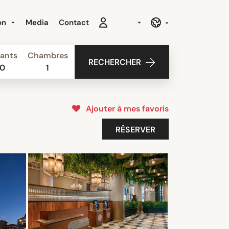
ion
Media
Contact
ants
Chambres
RECHERCHER
0
1
Ajouter à mes favoris
RÉSERVER