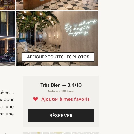
AFFICHER TOUTES LES PHOTOS
Très Bien — 8,4/10
érêt :
Note sur 1888 avis
Ajouter à mes favoris
ts pour
se une
ant une
RÉSERVER