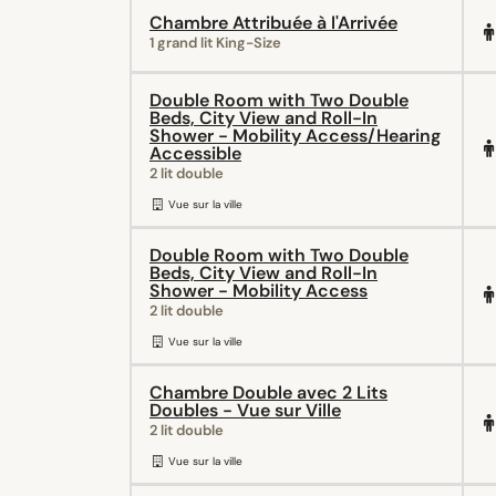
Chambre Attribuée à l'Arrivée
1 grand lit King-Size
Double Room with Two Double
Beds, City View and Roll-In
Shower - Mobility Access/Hearing
Accessible
2 lit double
Vue sur la ville
Double Room with Two Double
Beds, City View and Roll-In
Shower - Mobility Access
2 lit double
Vue sur la ville
Chambre Double avec 2 Lits
Doubles - Vue sur Ville
2 lit double
Vue sur la ville