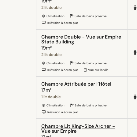
19m²
2 lit double
Climatisation
Salle de bains privative
Télévision à écran plat
Chambre Double - Vue sur Empire
State Building
19m²
2 lit double
Climatisation
Salle de bains privative
Télévision à écran plat
Vue sur la ville
Chambre Attribuée par l’Hôtel
17m²
1 lit double
Climatisation
Salle de bains privative
Télévision à écran plat
Chambre Lit King-Size Archer -
Vue sur Empire