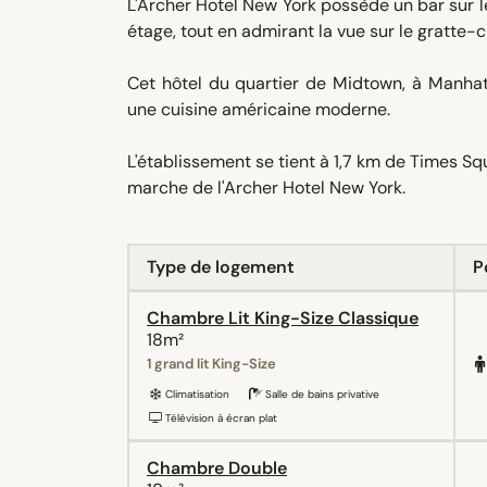
L'Archer Hotel New York possède un bar sur le
étage, tout en admirant la vue sur le gratte-ci
Cet hôtel du quartier de Midtown, à Manhat
une cuisine américaine moderne.
L'établissement se tient à 1,7 km de Times S
marche de l'Archer Hotel New York.
Type de logement
P
Chambre Lit King-Size Classique
18m²
1 grand lit King-Size
Climatisation
Salle de bains privative
Télévision à écran plat
Chambre Double