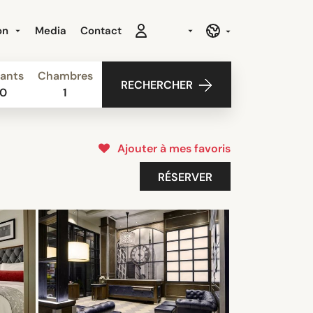
ion
Media
Contact
ants
Chambres
RECHERCHER
0
1
Ajouter à mes favoris
RÉSERVER