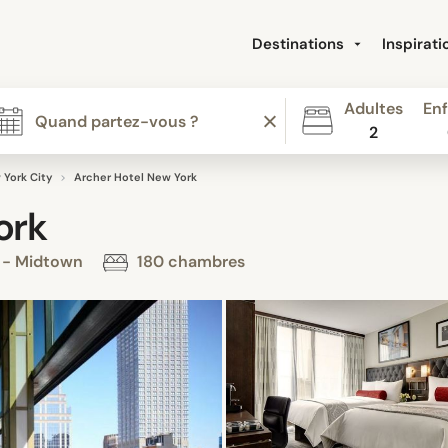
Destinations
Inspirat
Adultes
Enf
2
 York City
Archer Hotel New York
ork
y - Midtown
180 chambres