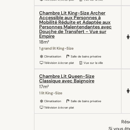
Chambre Lit King-Size Archer
Accessible aux Personnes à
Mobilité Réduite et Adaptée aux
Personnes Malentendantes avec
Douche de Transfert - Vue sur
Empire
18m²
1 grand lit King-Size
Climatisation
Salle de bains privative
Télévision à écran plat
Vue sur la ville
Chambre Lit Queen-Size
Classique avec Baignoire
17m²
1 lit King-Size
Climatisation
Salle de bains privative
Télévision à écran plat
Rése
Si vous êt