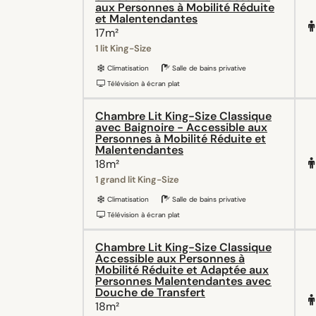
aux Personnes à Mobilité Réduite
et Malentendantes
17m²
1 lit King-Size
Climatisation
Salle de bains privative
Télévision à écran plat
Chambre Lit King-Size Classique
avec Baignoire - Accessible aux
Personnes à Mobilité Réduite et
Malentendantes
18m²
1 grand lit King-Size
Climatisation
Salle de bains privative
Télévision à écran plat
Chambre Lit King-Size Classique
Accessible aux Personnes à
Mobilité Réduite et Adaptée aux
Personnes Malentendantes avec
Douche de Transfert
18m²