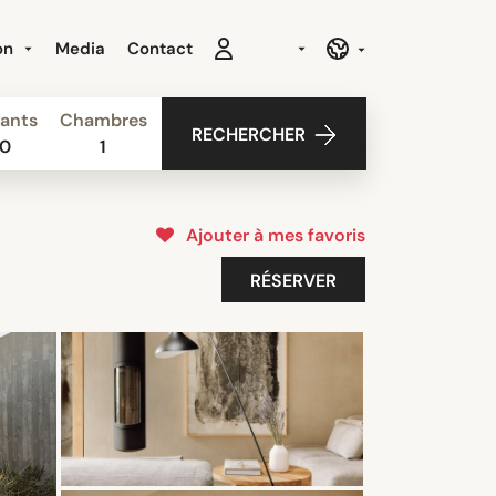
ion
Media
Contact
ants
Chambres
RECHERCHER
0
1
Ajouter à mes favoris
RÉSERVER