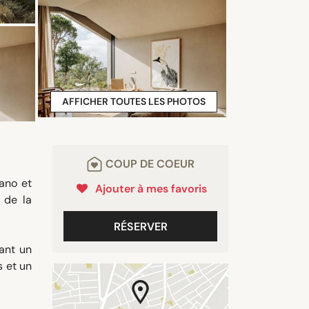
AFFICHER TOUTES LES PHOTOS
COUP DE COEUR
jano et
Ajouter à mes favoris
 de la
RÉSERVER
ant un
s et un