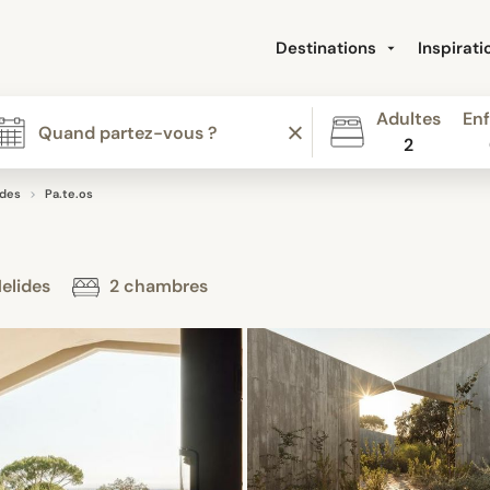
Destinations
Inspirat
Adultes
Enf
2
ides
Pa.te.os
Melides
2 chambres