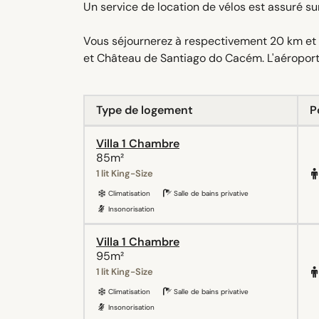
Un service de location de vélos est assuré su
Vous séjournerez à respectivement 20 km et 
et Château de Santiago do Cacém. L'aéroport 
Type de logement
P
Villa 1 Chambre
85m²
1 lit King-Size
Climatisation
Salle de bains privative
Insonorisation
Villa 1 Chambre
95m²
1 lit King-Size
Climatisation
Salle de bains privative
Insonorisation