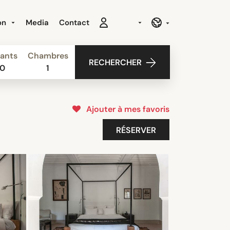
ion
Media
Contact
ants
Chambres
RECHERCHER
0
1
Ajouter à mes favoris
RÉSERVER